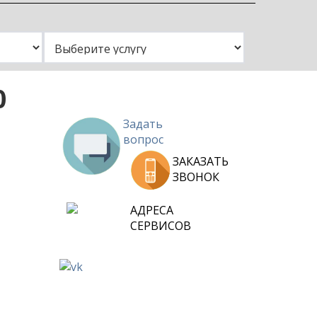
и
нут или
0
Задать
вопрос
ЗАКАЗАТЬ
ЗВОНОК
АДРЕСА
СЕРВИСОВ