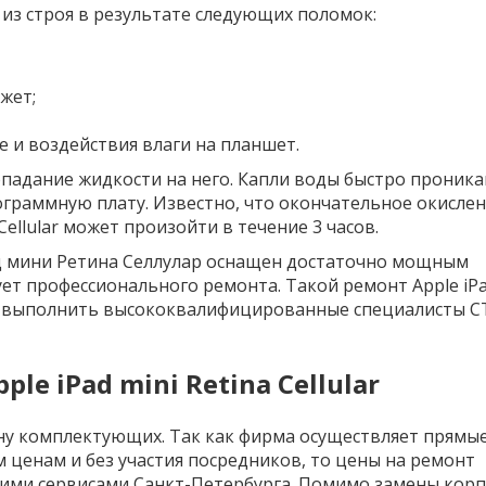
из строя в результате следующих поломок:
жет;
е и воздействия влаги на планшет.
падание жидкости на него. Капли воды быстро проник
ограммную плату. Известно, что окончательное окисле
Cellular может произойти в течение 3 часов.
д мини Ретина Селлулар оснащен достаточно мощным
ет профессионального ремонта. Такой ремонт Apple iPa
енно выполнить высококвалифицированные специалисты С
e iPad mini Retina Cellular
ну комплектующих. Так как фирма осуществляет прямы
 ценам и без участия посредников, то цены на ремонт
ими сервисами Санкт-Петербурга. Помимо замены корп