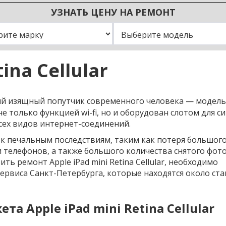
УЗНАТЬ ЦЕНУ НА РЕМОНТ
За 40 минут или БЕСПЛАТНО
Скидка всем клиентам!
Замени дисплей у нас и получ
 дисплея или экрана на всех iPhone за 40 ми
Новым клиентам - 5%
в ПОДАРОК защитное стекло!
ina Cellular
Постоянным клиентам - 10%
бесплатно
ЗАКАЗАТЬ С ПОДАРКОМ
ЗАКАЗАТЬ ПО СКИДКЕ
ЗАКАЗАТЬ СРОЧНО
й изящный попутчик современного человека — модель
 не только функцией wi-fi, но и оборудован слотом для с
сех видов интернет-соединений.
к печальным последствиям, таким как потеря большог
 телефонов, а также большого количества снятого фото
ть ремонт Apple iPad mini Retina Cellular, необходимо
Сервиса Санкт-Петербурга, которые находятся около ст
а Apple iPad mini Retina Cellular