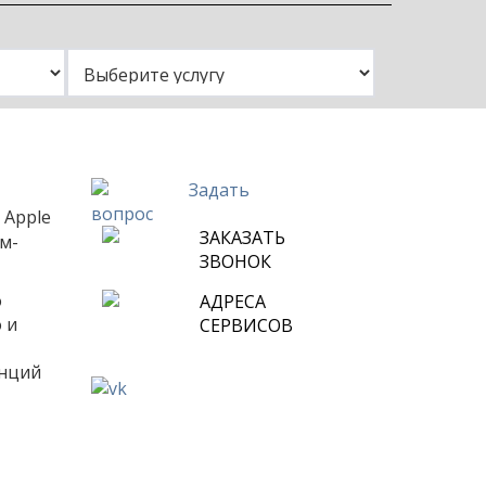
и
нут или
Задать
вопрос
 Apple
ЗАКАЗАТЬ
им-
ЗВОНОК
о
АДРЕСА
 и
СЕРВИСОВ
анций