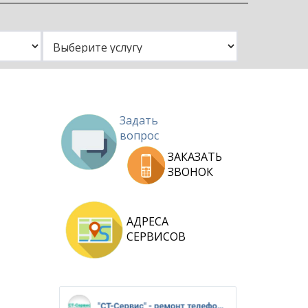
и
нут или
Задать
вопрос
ЗАКАЗАТЬ
ЗВОНОК
АДРЕСА
СЕРВИСОВ